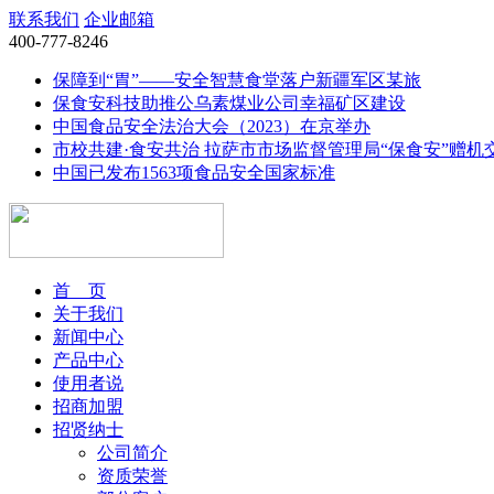
联系我们
企业邮箱
400-777-8246
保障到“胃”——安全智慧食堂落户新疆军区某旅
保食安科技助推公乌素煤业公司幸福矿区建设
中国食品安全法治大会（2023）在京举办
市校共建·食安共治 拉萨市市场监督管理局“保食安”赠机
中国已发布1563项食品安全国家标准
首 页
关于我们
新闻中心
产品中心
使用者说
招商加盟
招贤纳士
公司简介
资质荣誉