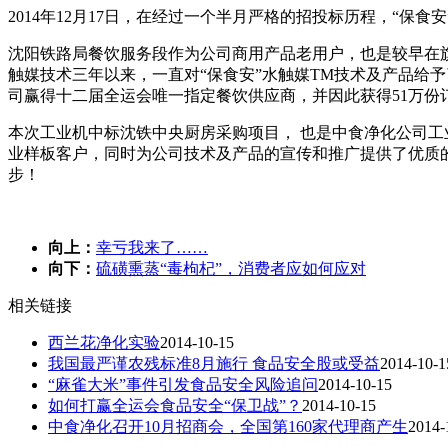
2014年12月17日，在经过一个半月严格的招投标历程，“保
沈阳铁路局餐饮服务段作为公司商用产品老用户，也是较早在
触媒技术三年以来，一直对“保食安”水触媒TM技术及产品给
司赢得十二届全运会唯一指定餐饮供应商，并因此获得51万
本次工业机中标沈铁中央厨房采购项目， 也是中食净化公司工
业样板客户，同时为公司技术及产品的宣传和推广提供了优质的
步！
向上：
幸亏我来了……
向下：
硫磺熏蒸“毒枸杞”，消费者应如何应对
相关链接
西兰花净化实验
2014-10-15
我国最严谨农残标准8月施行 食品安全股或受益
2014-10-1
“麻雀大米”事件引发食品安全风险追问
2014-10-15
如何打赢全运会食品安全“保卫战”？
2014-10-15
中食净化召开10月招商会，全国第160家代理商产生
2014-