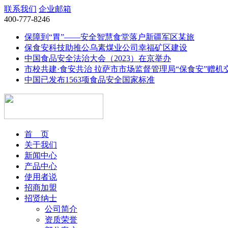
联系我们
企业邮箱
400-777-8246
保障到“胃”——安全智慧食堂落户新疆军区某旅
保食安科技助推公乌素煤业公司幸福矿区建设
中国食品安全法治大会（2023）在京举办
市校共建·食安共治 拉萨市市场监督管理局“保食安”赠机
中国已发布1563项食品安全国家标准
首 页
关于我们
新闻中心
产品中心
使用者说
招商加盟
招贤纳士
公司简介
资质荣誉